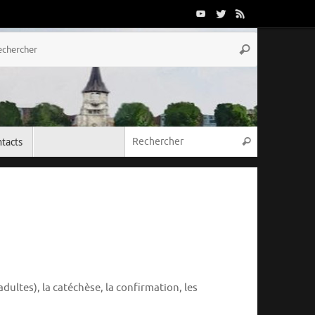
Recherche
Rechercher
pour
:
Recherche p
tacts
Rechercher
ultes), la catéchèse, la confirmation, les