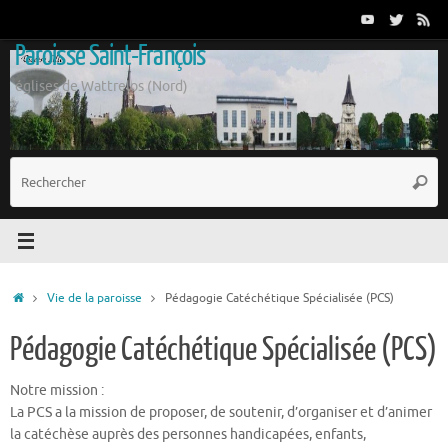
Passer
au
Paroisse Saint-François
contenu
églises de Wattrelos (Nord)
R
Reche
p
:
Accueil
Vie de la paroisse
Pédagogie Catéchétique Spécialisée (PCS)
Pédagogie Catéchétique Spécialisée (PCS)
Notre mission :
La PCS a la mission de proposer, de soutenir, d’organiser et d’animer
la catéchèse auprès des personnes handicapées, enfants,