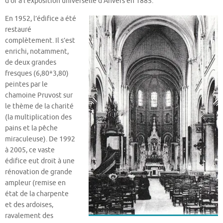
d’or à l’exposition universelle d’Anvers en 1885.
En 1952, l’édifice a été
restauré
complètement. Il s’est
enrichi, notamment,
de deux grandes
fresques (6,80*3,80)
peintes par le
chamoine Pruvost sur
le thème de la charité
(la multiplication des
pains et la pêche
miraculeuse). De 1992
à 2005, ce vaste
édifice eut droit à une
rénovation de grande
ampleur (remise en
état de la charpente
et des ardoises,
ravalement des