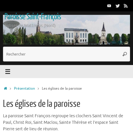
Passer
au
Paroisse Saint-François
contenu
églises de Wattrelos (Nord)
R
Reche
p
:
Accueil
Présentation
Les églises de la paroisse
Les églises de la paroisse
La paroisse Saint François regroupe les clochers Saint Vincent de
Paul, Christ Roi, Saint Maclou, Sainte Thérèse et l’espace Saint
Pierre sert de lieu de réunion.