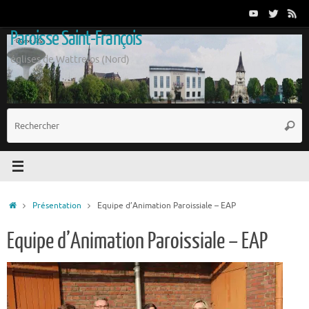
Passer
au
Paroisse Saint-François
contenu
églises de Wattrelos (Nord)
R
Reche
p
:
Accueil
Présentation
Equipe d’Animation Paroissiale – EAP
Equipe d’Animation Paroissiale – EAP