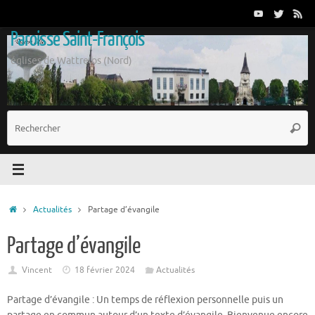
Passer
au
Paroisse Saint-François
contenu
églises de Wattrelos (Nord)
R
Reche
p
:
Accueil
Actualités
Partage d’évangile
Partage d’évangile
Vincent
18 février 2024
Actualités
Partage d’évangile : Un temps de réflexion personnelle puis un