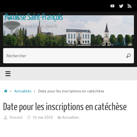
Passer
au
Paroisse Saint-François
contenu
églises de Wattrelos (Nord)
R
Reche
p
:
Accueil
Actualités
Date pour les inscriptions en catéchèse
Date pour les inscriptions en catéchèse
Vincent
16 mai 2026
Actualités